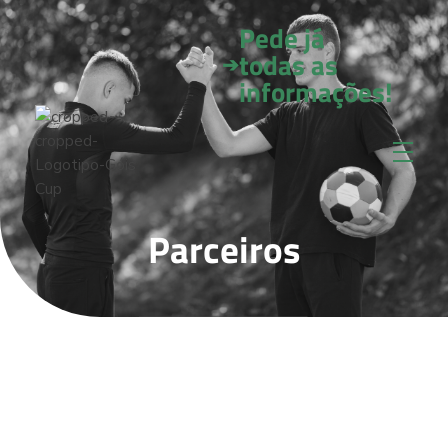
Pede já
todas as
➔
informações!
Parceiros