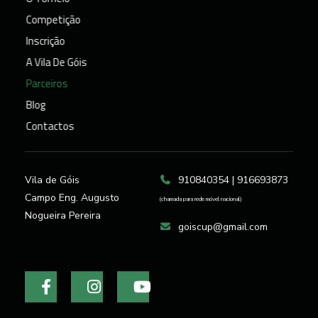
Competição
Inscrição
A Vila De Góis
Parceiros
Blog
Contactos
Vila de Góis
910840354 | 916693873
Campo Eng. Augusto
(chamada para rede móvel nacional)
Nogueira Pereira
goiscup@gmail.com