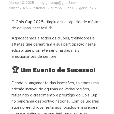
Março 10, 2025
by
goiscup@gmail.com
edição2025
futebol
futeboljuvenil
goiscup25
O
Góis Cup 2025
atingiu a sua capacidade máxima
de equipas inscritas! 🎉
Agradecemos a todos os clubes, treinadores e
atletas que garantiram a sua participação nesta
edição, que promete ser uma das mais
emocionantes de sempre.
🏆 Um Evento de Sucesso!
Desde o lançamento das inscrições, tivemos uma
adesão incrível de equipas de várias regiões,
refletindo o crescimento e prestígio do Góis Cup
no panorama desportivo nacional. Com os lugares
agora preenchidos, estamos focados em preparar
uma experiência inesquecível para todos os