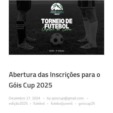
Abertura das Inscrições para o
Góis Cup 2025
Dezembro 17, 2024
by
goiscup@gmail.com
edição2025
futebol
futeboljuvenil
goiscup25