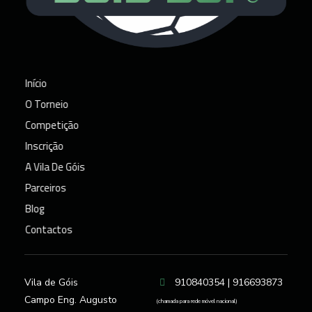
Torneio de Futebol Góis Cup
Torneio de Futebol na Capital do Ceira - Góis Cup
Início
O Torneio
Competição
Inscrição
A Vila De Góis
Parceiros
Blog
Contactos
Vila de Góis
910840354 | 916693873
Campo Eng. Augusto
(chamada para rede móvel nacional)